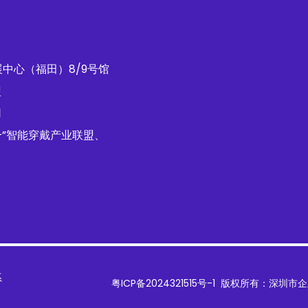
展中心（福田）8/9号馆
盟
司
+”智能穿戴产业联盟、
系
粤ICP备2024321515号-1
版权所有：深圳市企