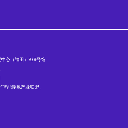
展中心（福田）8/9号馆
盟
司
+”智能穿戴产业联盟、